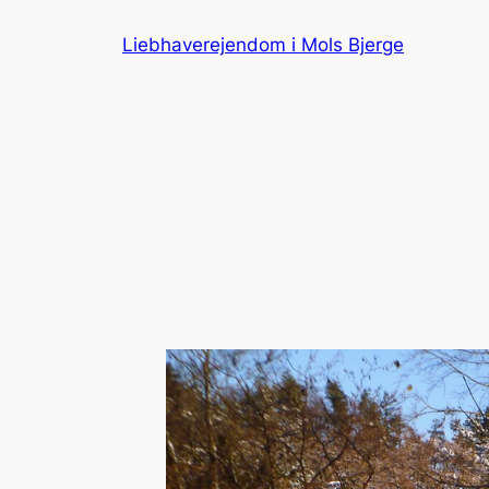
Spring
Liebhaverejendom i Mols Bjerge
til
indhold